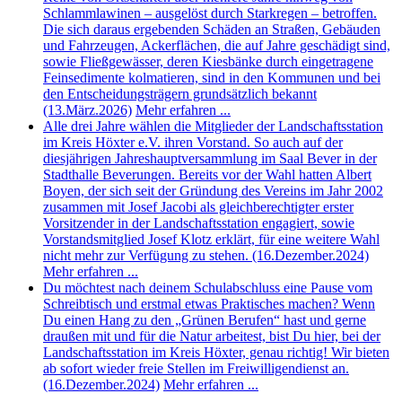
Schlammlawinen – ausgelöst durch Starkregen – betroffen.
Die sich daraus ergebenden Schäden an Straßen, Gebäuden
und Fahrzeugen, Ackerflächen, die auf Jahre geschädigt sind,
sowie Fließgewässer, deren Kiesbänke durch eingetragene
Feinsedimente kolmatieren, sind in den Kommunen und bei
den Entscheidungsträgern grundsätzlich bekannt
(13.März.2026)
Mehr erfahren ...
Alle drei Jahre wählen die Mitglieder der Landschaftsstation
im Kreis Höxter e.V. ihren Vorstand. So auch auf der
diesjährigen Jahreshauptversammlung im Saal Bever in der
Stadthalle Beverungen. Bereits vor der Wahl hatten Albert
Boyen, der sich seit der Gründung des Vereins im Jahr 2002
zusammen mit Josef Jacobi als gleichberechtigter erster
Vorsitzender in der Landschaftsstation engagiert, sowie
Vorstandsmitglied Josef Klotz erklärt, für eine weitere Wahl
nicht mehr zur Verfügung zu stehen. (16.Dezember.2024)
Mehr erfahren ...
Du möchtest nach deinem Schulabschluss eine Pause vom
Schreibtisch und erstmal etwas Praktisches machen? Wenn
Du einen Hang zu den „Grünen Berufen“ hast und gerne
draußen mit und für die Natur arbeitest, bist Du hier, bei der
Landschaftsstation im Kreis Höxter, genau richtig! Wir bieten
ab sofort wieder freie Stellen im Freiwilligendienst an.
(16.Dezember.2024)
Mehr erfahren ...